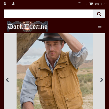
0
0,00 EUR
☰