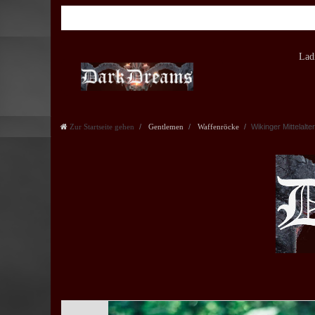
Lad
Zur Startseite gehen
Gentlemen
Waffenröcke
Wikinger Mittelalte