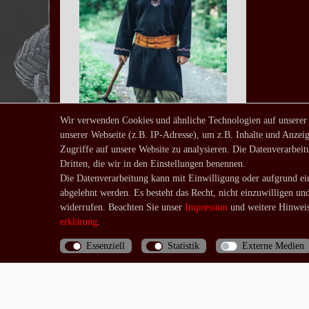
Wir verwenden Cookies und ähnliche Technologien auf unserer
unserer Webseite (z.B. IP-Adresse), um z.B. Inhalte und Anzeig
Wikinger Mittelalter Tunika
Zugriffe auf unsere Website zu analysieren. Die Datenverarbeitu
Freki
Dritten, die wir in den Einstellungen benennen.
ab 69,90 € *
Die Datenverarbeitung kann mit Einwilligung oder aufgrund ein
*
inkl. ges. MwSt.
zzgl.
abgelehnt werden. Es besteht das Recht, nicht einzuwilligen un
Versandkosten
widerrufen. Beachten Sie unser
Impressum
und weitere Hinweis
erklärung
.
Essenziell
Statistik
Externe Medien
Bis 13 Uhr bezahlte Bestellungen werden noch am
selben Tag (Mo.-Fr.) verschickt