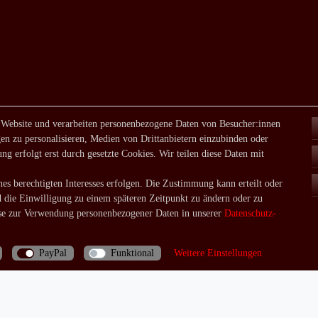
 Website und verarbeiten personenbezogene Daten von Besucher:innen
en zu personalisieren, Medien von Drittanbietern einzubinden oder
ng erfolgt erst durch gesetzte Cookies. Wir teilen diese Daten mit
es berechtigten Interesses erfolgen. Die Zustimmung kann erteilt oder
d die Einwilligung zu einem späteren Zeitpunkt zu ändern oder zu
e zur Verwendung personenbezogener Daten in unserer
Daten­schutz­
PayPal
Funktional
Weitere Einstellungen
Bei Fragen rufen Sie uns doch einfach an: 06035/970688