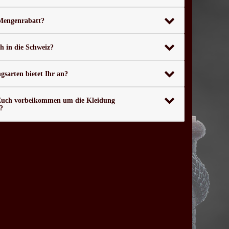
 Mengenrabatt?
ch in die Schweiz?
sarten bietet Ihr an?
Euch vorbeikommen um die Kleidung
?