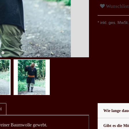
Wunschlist
* inkl. ges. MwSt.
l
Wie lange daue
 reiner Baumwolle gewebt.
Gibt es die Mö