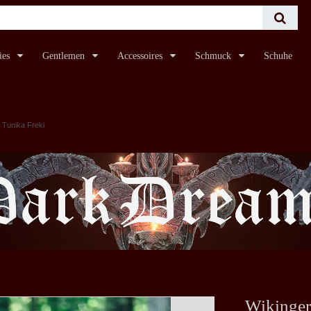
ies
Gentlemen
Accessoires
Schmuck
Schuhe
r Tunika Freki
Wikinger 