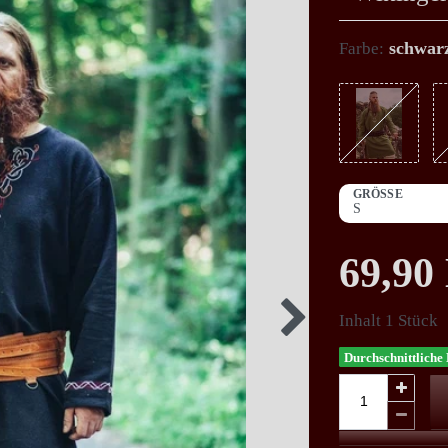
schwar
Farbe:
GRÖSSE
69,9
Inhalt
1
Stück
Durchschnittliche 