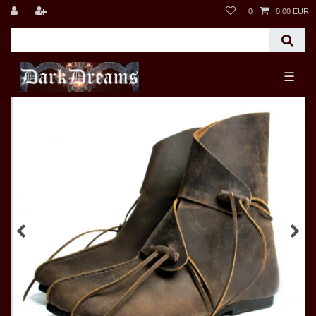
0
0,00 EUR
☰