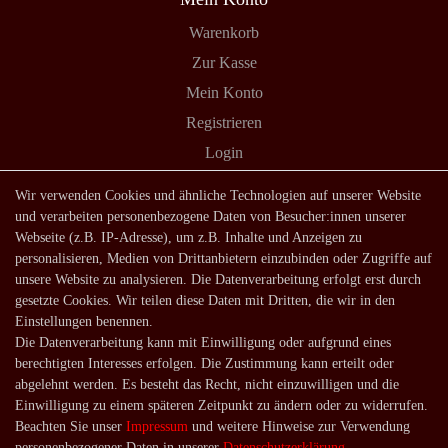
Warenkorb
Zur Kasse
Mein Konto
Registrieren
Login
Shop
Wir verwenden Cookies und ähnliche Technologien auf unserer Website
und verarbeiten personenbezogene Daten von Besucher:innen unserer
Lagerverkauf
Webseite (z.B. IP-Adresse), um z.B. Inhalte und Anzeigen zu
Zahlungsarten
personalisieren, Medien von Drittanbietern einzubinden oder Zugriffe auf
unsere Website zu analysieren. Die Datenverarbeitung erfolgt erst durch
Versandarten und -kosten
gesetzte Cookies. Wir teilen diese Daten mit Dritten, die wir in den
Lieferung in die Schweiz
Einstellungen benennen.
Die Datenverarbeitung kann mit Einwilligung oder aufgrund eines
Service
berechtigten Interesses erfolgen. Die Zustimmung kann erteilt oder
Kontakt
abgelehnt werden. Es besteht das Recht, nicht einzuwilligen und die
Einwilligung zu einem späteren Zeitpunkt zu ändern oder zu widerrufen.
Häufige Fragen
Beachten Sie unser
Impressum
und weitere Hinweise zur Verwendung
Über uns
personenbezogener Daten in unserer
Daten­schutz­erklärung
.