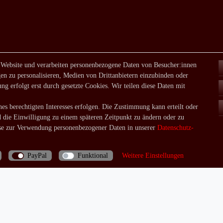
 Website und verarbeiten personenbezogene Daten von Besucher:innen
en zu personalisieren, Medien von Drittanbietern einzubinden oder
ng erfolgt erst durch gesetzte Cookies. Wir teilen diese Daten mit
es berechtigten Interesses erfolgen. Die Zustimmung kann erteilt oder
d die Einwilligung zu einem späteren Zeitpunkt zu ändern oder zu
e zur Verwendung personenbezogener Daten in unserer
Daten­schutz­
PayPal
Funktional
Weitere Einstellungen
Bei Fragen rufen Sie uns doch einfach an: 06035/970688