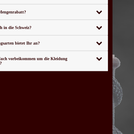
 Mengenrabatt?
ch in die Schweiz?
sarten bietet Ihr an?
Euch vorbeikommen um die Kleidung
?