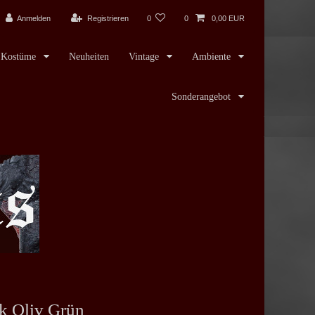
Anmelden
Registrieren
0
0
0,00 EUR
Kostüme
Neuheiten
Vintage
Ambiente
Sonderangebot
ck Oliv Grün