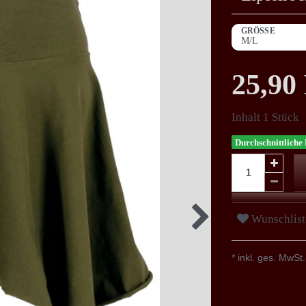
GRÖSSE
25,9
Inhalt
1
Stück
Durchschnittliche 
Wunschlist
* inkl. ges. MwSt.