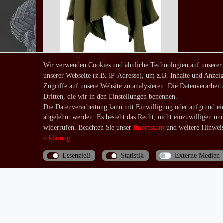
Wir verwenden Cookies und ähnliche Technologien auf unserer
unserer Webseite (z.B. IP-Adresse), um z.B. Inhalte und Anzeig
Zipfelrock Oliv Grün
Zugriffe auf unsere Website zu analysieren. Die Datenverarbeitu
25,90 € *
Dritten, die wir in den Einstellungen benennen.
*
inkl. ges. MwSt.
zzgl.
Die Datenverarbeitung kann mit Einwilligung oder aufgrund ein
abgelehnt werden. Es besteht das Recht, nicht einzuwilligen un
Versandkosten
widerrufen. Beachten Sie unser
Impressum
und weitere Hinweis
erklärung
.
Essenziell
Statistik
Externe Medien
Bis 13 Uhr bezahlte Bestellungen werden noch am
selben Tag (Mo.-Fr.) verschickt