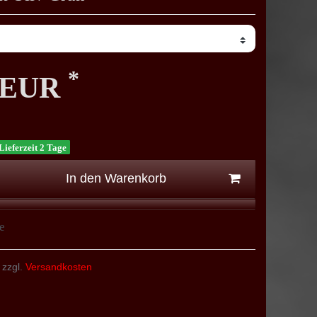
*
0 EUR
Lieferzeit 2 Tage
In den Warenkorb
e
 zzgl.
Versandkosten