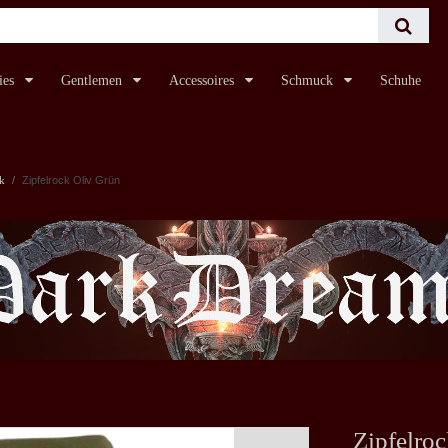
ies
Gentlemen
Accessoires
Schmuck
Schuhe
k
Zipfelrock Oliv Grün
Zipfelro