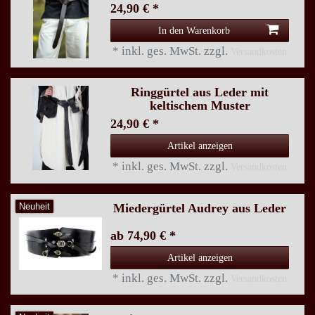
24,90 € *
In den Warenkorb
*
inkl. ges. MwSt.
zzgl.
Versandkosten
Ringgürtel aus Leder mit
keltischem Muster
24,90 € *
Artikel anzeigen
*
inkl. ges. MwSt.
zzgl.
Versandkosten
Miedergürtel Audrey aus Leder
Neuheit
ab 74,90 € *
Artikel anzeigen
*
inkl. ges. MwSt.
zzgl.
Versandkosten