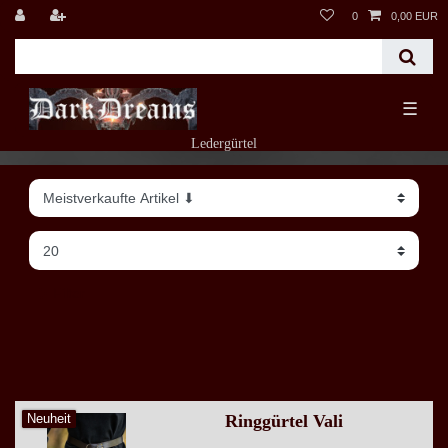
0
0,00 EUR
☰
Ledergürtel
Filter
Ringgürtel Vali
Neuheit