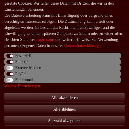
gesetzte Cookies. Wir teilen diese Daten mit Dritten, die wir in den
Lieferung in die Schweiz
Einstellungen benennen.
Die Datenverarbeitung kann mit Einwilligung oder aufgrund eines
Service
berechtigten Interesses erfolgen. Die Zustimmung kann erteilt oder
Kontakt
abgelehnt werden. Es besteht das Recht, nicht einzuwilligen und die
Einwilligung zu einem späteren Zeitpunkt zu ändern oder zu widerrufen.
Häufige Fragen
Beachten Sie unser
Impressum
und weitere Hinweise zur Verwendung
Über uns
personenbezogener Daten in unserer
Daten­schutz­erklärung
.
Essenziell
Statistik
Externe Medien
Impressum
Daten­schutz­erklärung
AGB
PayPal
Funktional
Weitere Einstellungen
Widerrufs­recht
Kontakt
Vertrag widerrufen
Alle akzeptieren
Alle ablehnen
© Copyright 2026 | Alle Rechte vorbehalten.
Auswahl akzeptieren