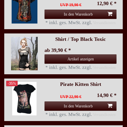
12,90 € *
UVP 19,90 €
In den Warenkorb
*
inkl. ges. MwSt.
zzgl.
Versandkosten
Shirt / Top Black Toxic
ab 39,90 € *
Artikel anzeigen
*
inkl. ges. MwSt.
zzgl.
Versandkosten
Pirate Kitten Shirt
-35%
14,90 € *
UVP 22,90 €
In den Warenkorb
*
inkl. ges. MwSt.
zzgl.
Versandkosten