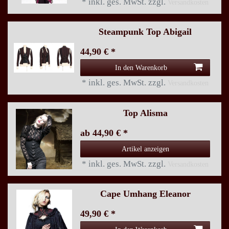
*
inkl. ges. MwSt.
zzgl.
Versandkosten
Steampunk Top Abigail
44,90 € *
In den Warenkorb
*
inkl. ges. MwSt.
zzgl.
Versandkosten
Top Alisma
ab 44,90 € *
Artikel anzeigen
*
inkl. ges. MwSt.
zzgl.
Versandkosten
Cape Umhang Eleanor
49,90 € *