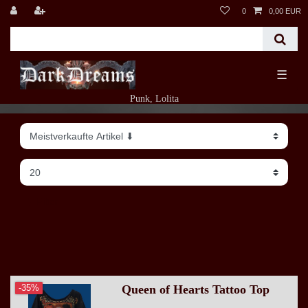
0
0,00 EUR
☰
Punk, Lolita
Filter
Queen of Hearts Tattoo Top
-35%