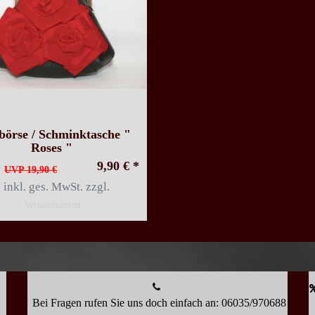
börse / Schminktasche "
Roses "
9,90 € *
UVP 19,90 €
*
inkl. ges. MwSt.
zzgl.
Versandkosten
Bei Fragen rufen Sie uns doch einfach an: 06035/970688