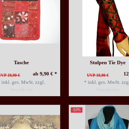
Tasche
Stulpen Tie Dye
ab 9,90 € *
12
UVP 19,90 €
UVP 19,90 €
*
inkl. ges. MwSt.
zzgl.
*
inkl. ges. MwSt.
zzg
Versandkosten
Versandkosten
-53%