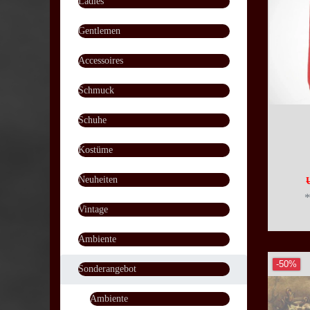
Ladies
Gentlemen
Accessoires
Schmuck
Schuhe
Kostüme
Neuheiten
Vintage
Ambiente
-50%
Sonderangebot
Ambiente