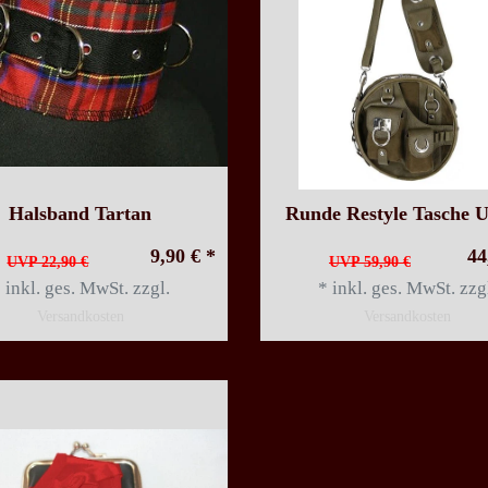
Halsband Tartan
Runde Restyle Tasche Ut
9,90 € *
44
UVP 22,90 €
UVP 59,90 €
*
inkl. ges. MwSt.
zzgl.
*
inkl. ges. MwSt.
zzg
Versandkosten
Versandkosten