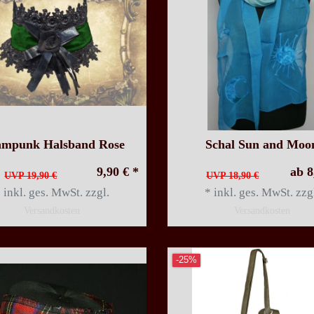
ampunk Halsband Rose
Schal Sun and Moo
9,90 € *
ab 8
UVP 19,90 €
UVP 18,90 €
*
inkl. ges. MwSt.
zzgl.
*
inkl. ges. MwSt.
zzg
Versandkosten
Versandkosten
-25%