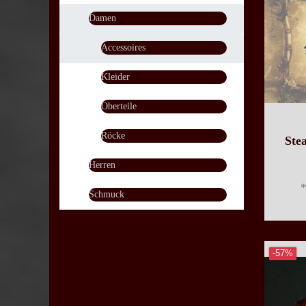
Damen
Accessoires
Kleider
Oberteile
Röcke
Ste
Herren
Schmuck
-57%