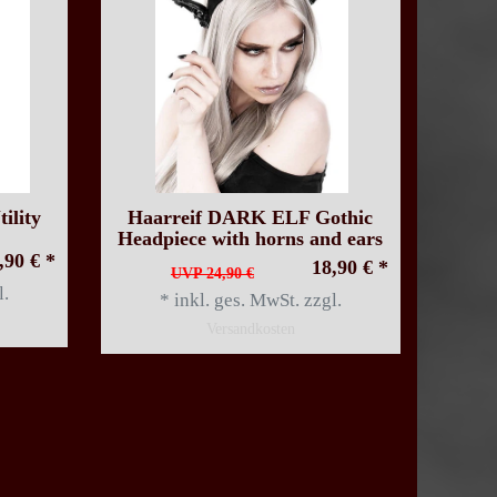
ility
Haarreif DARK ELF Gothic
Headpiece with horns and ears
,90 € *
18,90 € *
UVP 24,90 €
l.
*
inkl. ges. MwSt.
zzgl.
Versandkosten