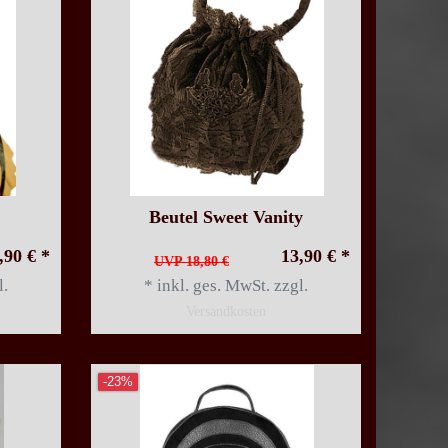
Beutel Sweet Vanity
,90 € *
13,90 € *
UVP 18,80 €
l.
*
inkl. ges. MwSt.
zzgl.
Versandkosten
-23%