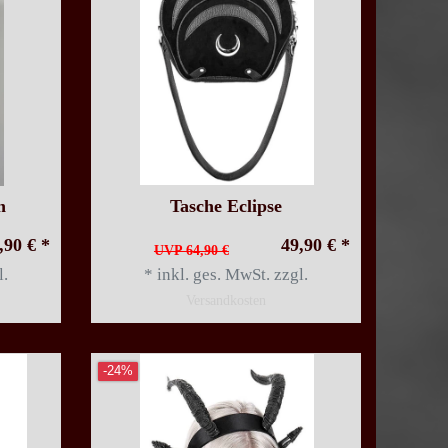
n
Tasche Eclipse
,90 € *
49,90 € *
UVP 64,90 €
l.
*
inkl. ges. MwSt.
zzgl.
Versandkosten
-24%