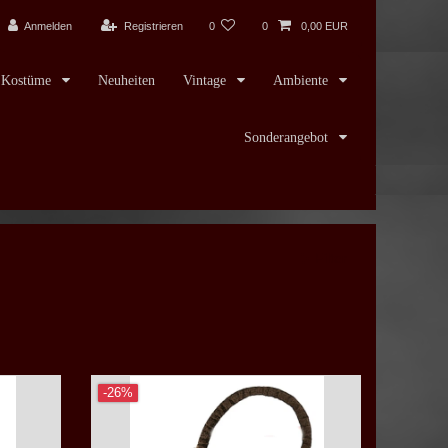
Anmelden
Registrieren
0
0
0,00 EUR
Kostüme
Neuheiten
Vintage
Ambiente
Sonderangebot
Filter
-26%