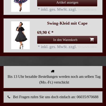
Artikel anzeigen
*
inkl. ges. MwSt.
zzgl.
Versandkosten
Swing-Kleid mit Cape
69,90 € *
In den Warenkorb
*
inkl. ges. MwSt.
zzgl.
Versandkosten
Bis 13 Uhr bezahlte Bestellungen werden noch am selben Tag
(Mo.-Fr.) verschickt
Bei Fragen rufen Sie uns doch einfach an: 06035/970688