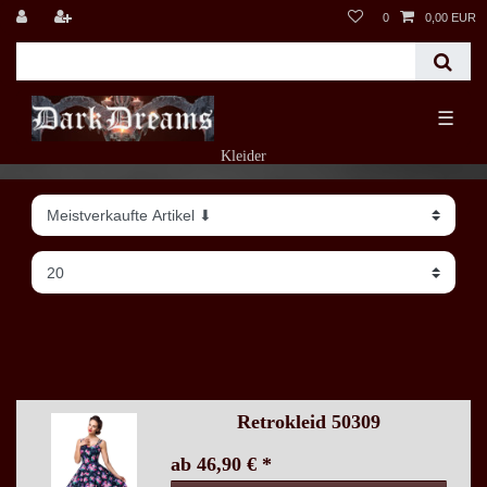
0
0,00 EUR
☰
Kleider
Retrokleid 50309
ab 46,90 € *